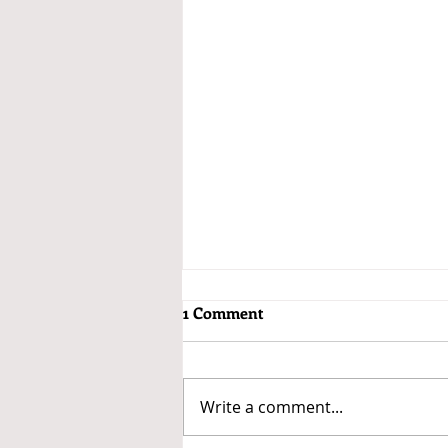
My YouTube Channel.
1 Comment
Hello my fellow Laliguras
Ladies, My name is Anita
Goshali and I wanted to tell you
Write a comment...
all how I started my YouTube
Channel. I started this...